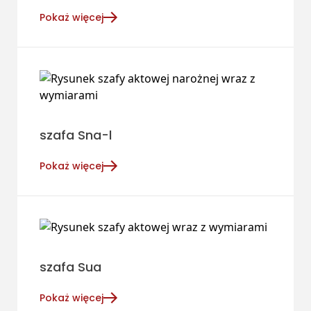
Pokaż więcej
szafa Sna-l
Pokaż więcej
szafa Sua
Pokaż więcej