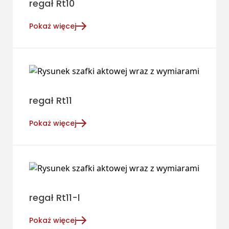
regał Rt10
Pokaż więcej
regał Rt11
Pokaż więcej
regał Rt11-l
Pokaż więcej