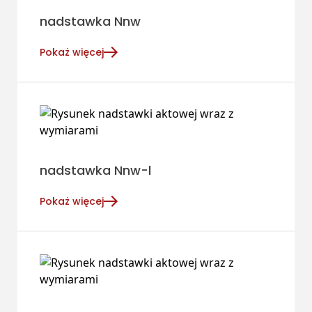
nadstawka Nnw
Pokaż więcej
nadstawka Nnw-l
Pokaż więcej