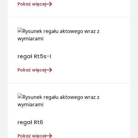
Pokaż więcej
regał Rt5s-l
Pokaż więcej
regał Rt6
Pokaż więcej