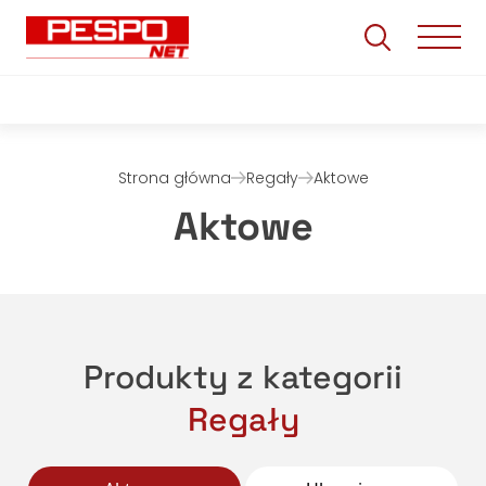
Strona główna
Regały
Aktowe
Aktowe
Produkty z kategorii
Regały