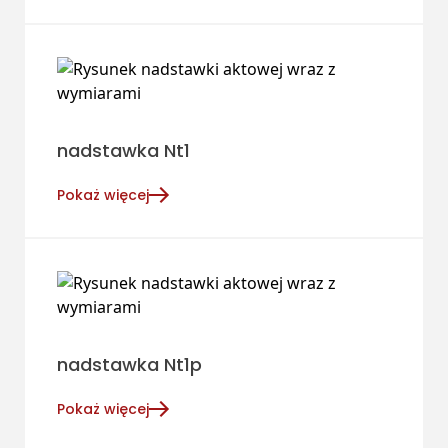
nadstawka Nt1
Pokaż więcej
nadstawka Nt1p
Pokaż więcej