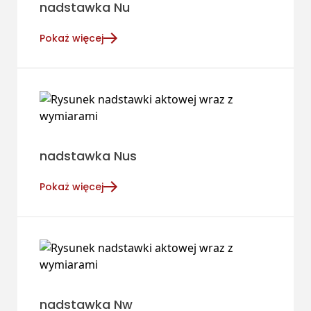
nadstawka Nu
Pokaż więcej
nadstawka Nus
Pokaż więcej
nadstawka Nw