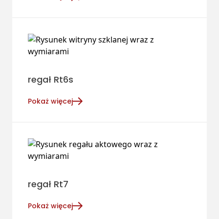
regał Rt6s
Pokaż więcej
regał Rt7
Pokaż więcej