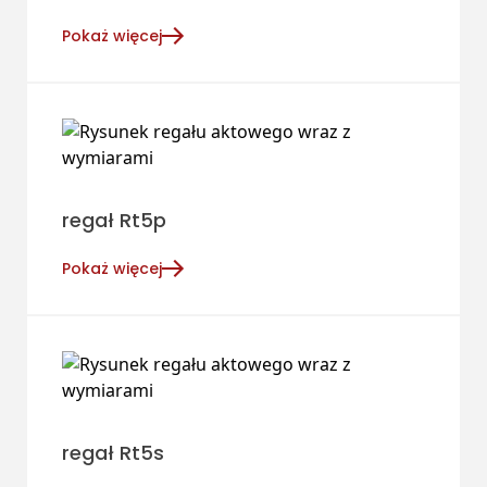
Pokaż więcej
regał Rt5p
Pokaż więcej
regał Rt5s