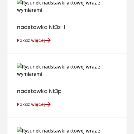
nadstawka Nt3z-l
Pokaż więcej
nadstawka Nt3p
Pokaż więcej