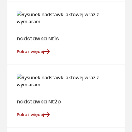
nadstawka Nt1s
Pokaż więcej
nadstawka Nt2p
Pokaż więcej