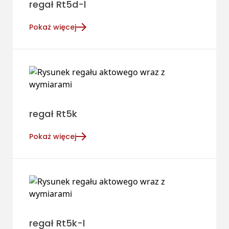
regał Rt5d-l
Pokaż więcej
regał Rt5k
Pokaż więcej
regał Rt5k-l