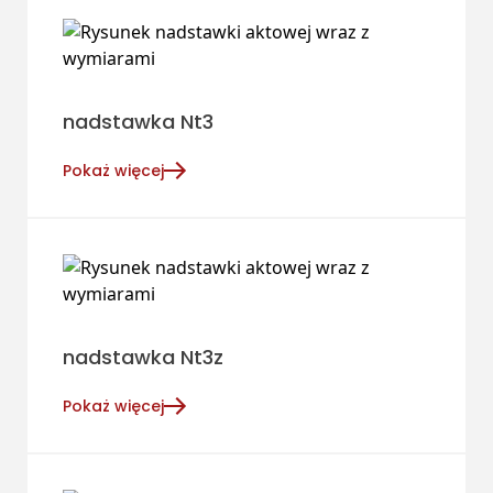
nadstawka Nt3
Pokaż więcej
nadstawka Nt3z
Pokaż więcej