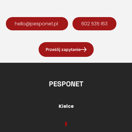
hello@pesponet.pl
602 535 163
Prześlij zapytanie
PESPONET
Kielce