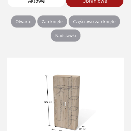
Aktowe
Ubraniowe
Otwarte
Zamknięte
Częściowo zamknięte
Nadstawki