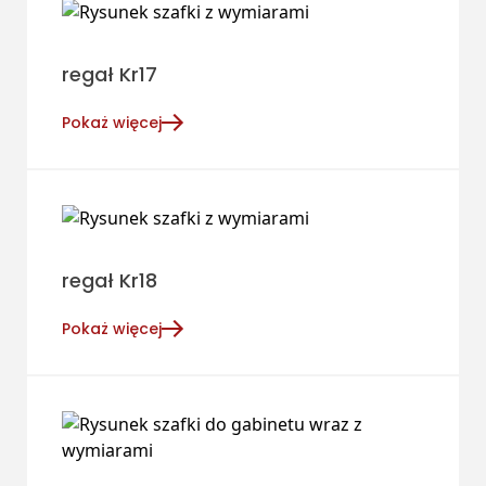
regał Kr17
Pokaż więcej
regał Kr18
Pokaż więcej