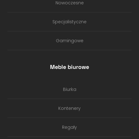
Nowoczesne
Specjalistyczne
Gamingowe
Meble biurowe
Biurka
Kontenery
Regały