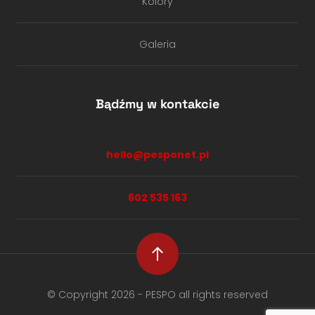
Kolory
Galeria
Bądźmy w kontakcie
hello@pesponet.pl
602 535 163
© Copyright 2026 - PESPO all rights reserved