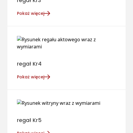
regał Kr3
Pokaż więcej
regał Kr4
Pokaż więcej
regał Kr5