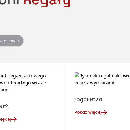
Nadstawki
regał Rt2d
regał Rt2d
 Rt2
 Rt2
zł
Pokaż więcej
Pokaż więcej
ięcej
ięcej