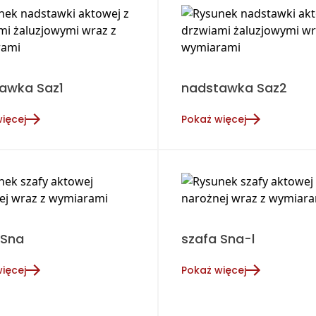
awka Saz1
awka Saz1
nadstawka Saz2
nadstawka Saz2
zł
ięcej
ięcej
Pokaż więcej
Pokaż więcej
 Sna
 Sna
szafa Sna-l
szafa Sna-l
zł
ięcej
ięcej
Pokaż więcej
Pokaż więcej