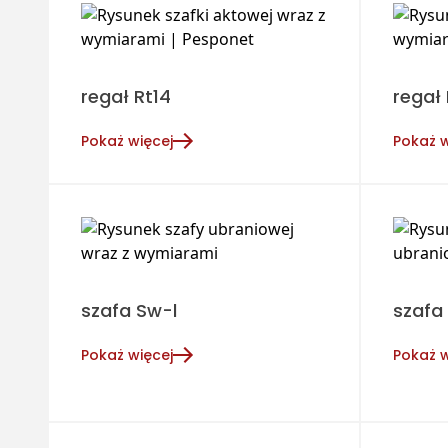
regał Rt14
regał Rt14
regał 
regał 
zł
Pokaż więcej
Pokaż więcej
Pokaż w
Pokaż w
szafa Sw-l
szafa Sw-l
szafa
szafa
zł
Pokaż więcej
Pokaż więcej
Pokaż w
Pokaż w