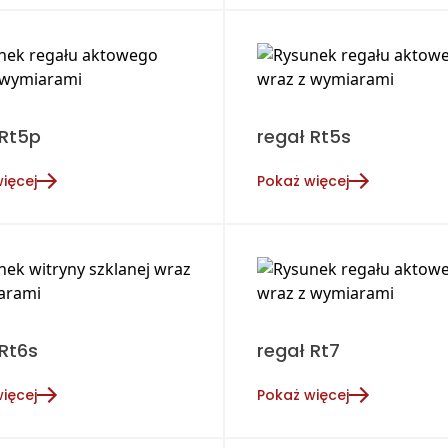
 Rt5p
 Rt5p
regał Rt5s
regał Rt5s
zł
ięcej
ięcej
Pokaż więcej
Pokaż więcej
 Rt6s
 Rt6s
regał Rt7
regał Rt7
zł
ięcej
ięcej
Pokaż więcej
Pokaż więcej