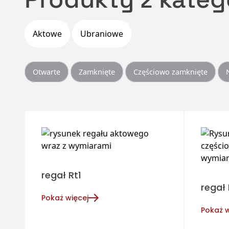
Aktowe
Ubraniowe
Otwarte
Zamknięte
Częściowo zamknięte
regał Rt1
regał Rt1
zł
regał
regał
Pokaż więcej
Pokaż więcej
Pokaż w
Pokaż w