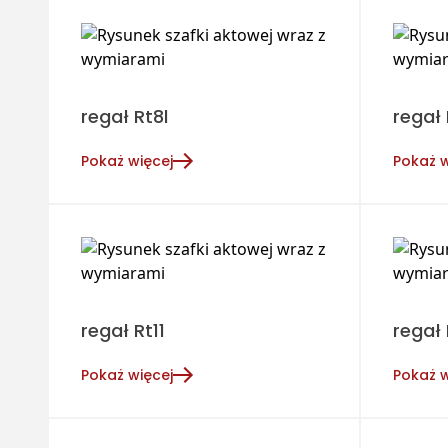
regał Rt8l
regał Rt8l
regał
regał
zł
Pokaż więcej
Pokaż więcej
Pokaż w
Pokaż w
regał Rt11
regał Rt11
regał 
regał 
zł
Pokaż więcej
Pokaż więcej
Pokaż w
Pokaż w