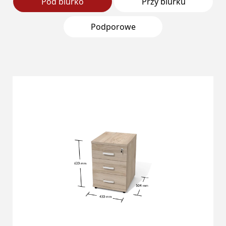
Pod biurko
Przy biurku
Podporowe