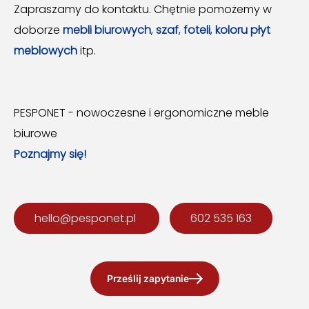
Zapraszamy do kontaktu. Chętnie pomożemy w
doborze
mebli biurowych
,
szaf
,
foteli
,
koloru płyt
meblowych
itp.
PESPONET - nowoczesne i ergonomiczne meble
biurowe
Poznajmy się!
hello@pesponet.pl
602 535 163
Prześlij zapytanie