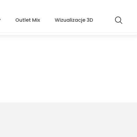
y
Outlet Mix
Wizualizacje 3D