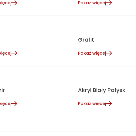
ięcej
ięcej
Pokaż więcej
Pokaż więcej
Grafit
Grafit
zł
ięcej
ięcej
Pokaż więcej
Pokaż więcej
ir
ir
Akryl Biały Połysk
Akryl Biały Połysk
zł
ięcej
ięcej
Pokaż więcej
Pokaż więcej