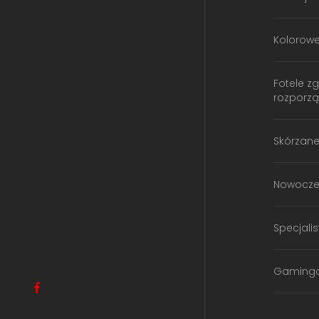
Kolorow
Fotele z
rozporz
Skórzan
Nowocze
Specjali
Gaming