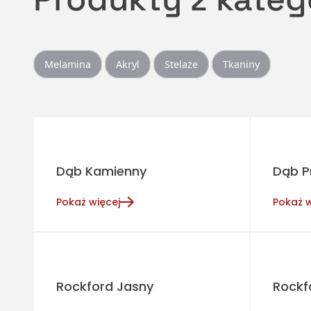
Melamina
Akryl
Stelaże
Tkaniny
Dąb Kamienny
Dąb Kamienny
Dąb P
Dąb P
zł
Pokaż więcej
Pokaż więcej
Pokaż w
Pokaż w
Rockford Jasny
Rockford Jasny
Rockf
Rockf
zł