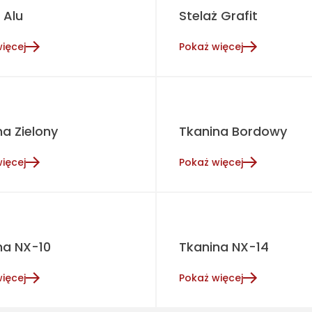
 Alu
 Alu
Stelaż Grafit
Stelaż Grafit
zł
ięcej
ięcej
Pokaż więcej
Pokaż więcej
na Zielony
na Zielony
Tkanina Bordowy
Tkanina Bordowy
zł
ięcej
ięcej
Pokaż więcej
Pokaż więcej
na NX-10
na NX-10
Tkanina NX-14
Tkanina NX-14
zł
ięcej
ięcej
Pokaż więcej
Pokaż więcej