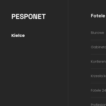
PESPONET
Fotele
Biurowe
Kielce
Gabinet
Konferen
Krzesła 
Fotele 24
Profesjo