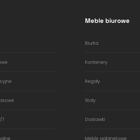
Meble biurowe
Biurka
owe
Kontenery
cyjne
Regały
kasowe
Stoły
/7
Dostawki
nalne
Meble gabinetowe