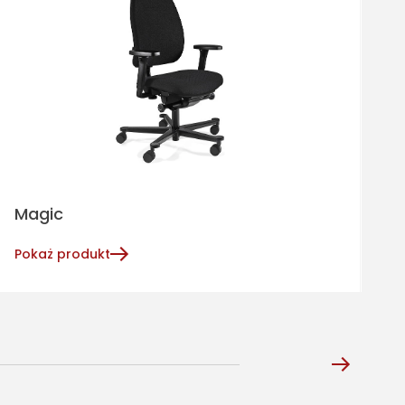
Magic
A
Pokaż produkt
P