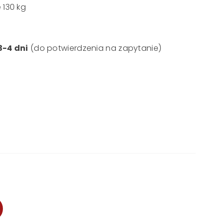
 130 kg
3-4 dni
(do potwierdzenia na zapytanie)​
a