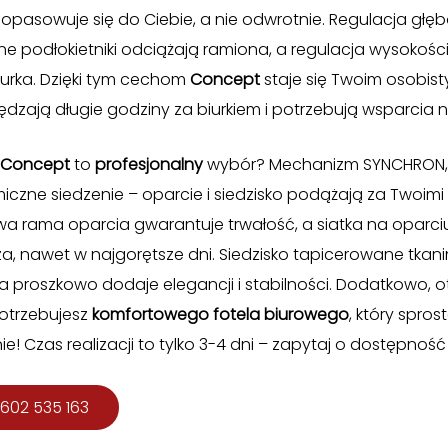
 dopasowuje się do Ciebie, a nie odwrotnie. Regulacja głę
e podłokietniki odciążają ramiona, a regulacja wysokośc
urka. Dzięki tym cechom
Concept
staje się Twoim osobis
pędzają długie godziny za biurkiem i potrzebują wsparcia
Concept
to
profesjonalny
wybór? Mechanizm SYNCHRON, w
czne siedzenie – oparcie i siedzisko podążają za Twoimi
a rama oparcia gwarantuje trwałość, a siatka na oparci
a, nawet w najgorętsze dni. Siedzisko tapicerowane tkan
roszkowo dodaje elegancji i stabilności. Dodatkowo, ot
Potrzebujesz
komfortowego fotela biurowego
, który spr
! Czas realizacji to tylko 3-4 dni – zapytaj o dostępność 
602 535 163