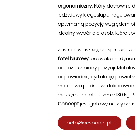
ergonomiczny
, który dosłownie
lędźwiowy kręgosłupa, regulowan
optymalną pozycję względem bi
idealny wybór dla osób, które s
Zastanawiasz się, co sprawia, że
fotel biurowy
, pozwala na dynami
podczas zmiany pozycji. Metalow
odpowiednią cyrkulację powietrz
metalowa podstawa lakierowana p
maksymalne obciążenie 130 kg. 
Concept
jest gotowy na wyzwanie
hello@pesponet.pl