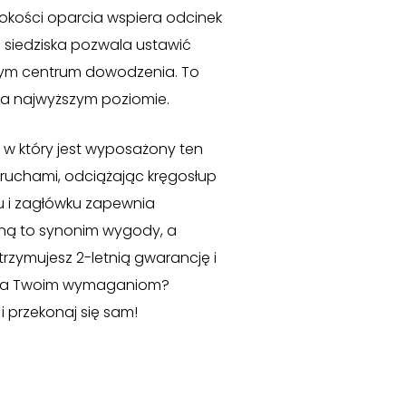
bokości oparcia wspiera odcinek
i siedziska pozwala ustawić
tym centrum dowodzenia. To
 na najwyższym poziomie.
 który jest wyposażony ten
 ruchami, odciążając kręgosłup
u i zagłówku zapewnia
iną to synonim wygody, a
rzymujesz 2-letnią gwarancję i
osta Twoim wymaganiom?
i przekonaj się sam!