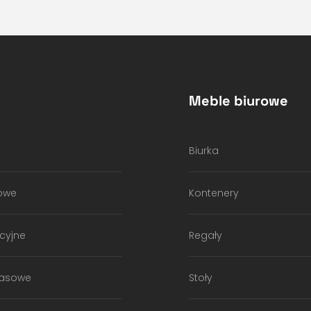
Meble biurowe
Biurka
owe
Kontenery
cyjne
Regały
kasowe
Stoły