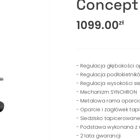
Concept
1099.00
zł
- Regulacja głębokości 
- Regulacja podłokietnik
- Regulacja wysokości si
- Mechanizm SYNCHRON
- Metalowa rama oparci
- Oparcie i zagłówek tap
- Siedzisko tapicerowane
- Podstawa wykonana z 
- 2 lata gwarancji