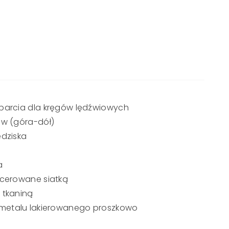
oparcia dla kręgów lędźwiowych
ów (góra-dół)
edziska
a
icerowane siatką
 tkaniną
metalu lakierowanego proszkowo