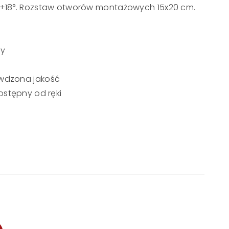
°/+18°. Rozstaw otworów montażowych 15x20 cm.
ny
awdzona jakość
ostępny od ręki