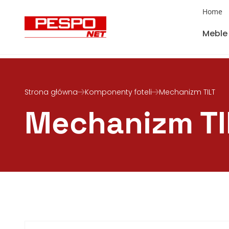
Home
Meble
Strona główna
Komponenty foteli
Mechanizm TILT
Mechanizm TI