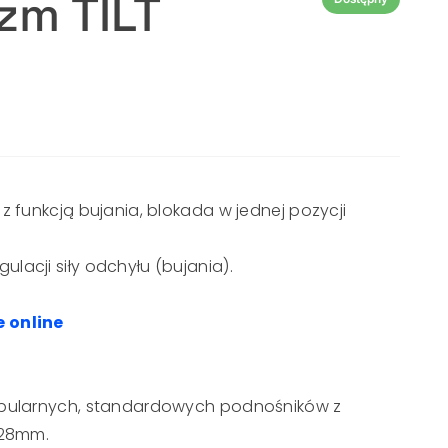
zm TILT
z funkcją bujania, blokada w jednej pozycji
lacji siły odchyłu (bujania).
 online
opularnych, standardowych podnośników z
 28mm.