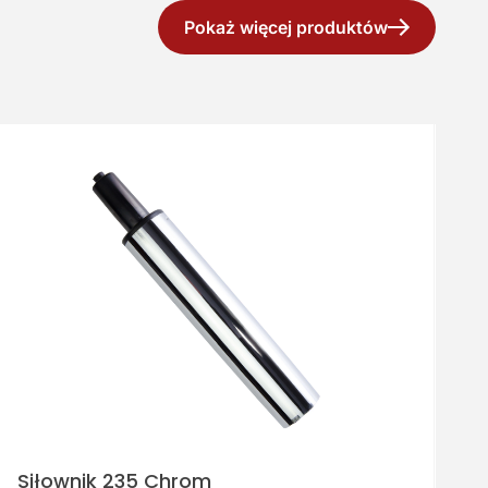
Pokaż więcej produktów
Siłownik 235 Chrom
S