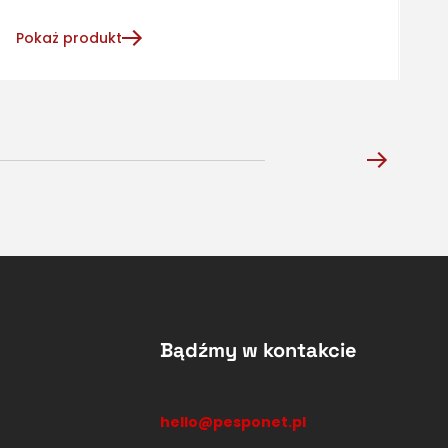
Pokaż produkt
P
Bądźmy w kontakcie
hello@pesponet.pl