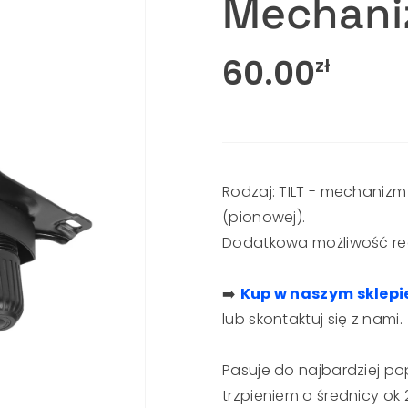
Mechani
60.00
zł
Rodzaj: TILT - mechanizm 
(pionowej).
Dodatkowa możliwość regu
➡️
Kup w naszym sklepie
lub skontaktuj się z nami.​​​
Pasuje do najbardziej p
trzpieniem o średnicy ok