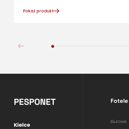
Pokaż produkt
PESPONET
Fotele
Biurowe
Kielce