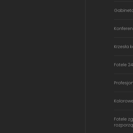
Gabinet
Konferen
Krzesła 
Fotele 24
Profesjo
Kolorow
Fotele z
rozporz