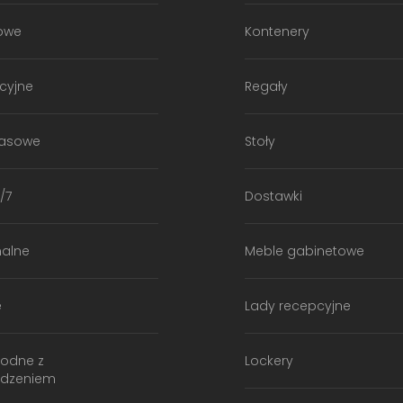
owe
Kontenery
cyjne
Regały
kasowe
Stoły
/7
Dostawki
nalne
Meble gabinetowe
e
Lady recepcyjne
godne z
Lockery
ądzeniem