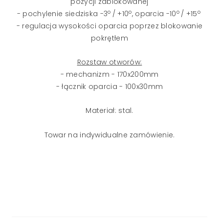
pozycji zablokowanej
o
o
o
o
- pochylenie siedziska -3
/ +10
, oparcia -10
/ +15
- regulacja wysokości oparcia poprzez blokowanie
pokrętłem
Rozstaw otworów:
- mechanizm - 170x200mm
- łącznik oparcia - 100x30mm
Materiał: stal.
Towar na indywidualne zamówienie.