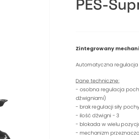
PES-Sup
Zintegrowany mechaniz
Automatyczna regulacja 
Dane techniczne:
- osobna regulacja pochy
dźwigniami)
- brak regulacji siły poch
- ilość dźwigni - 3
- blokada w wielu pozyc
- mechanizm przeznaczo