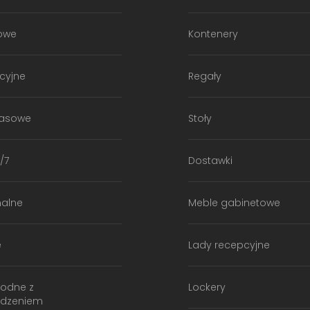
owe
Kontenery
cyjne
Regały
kasowe
Stoły
/7
Dostawki
nalne
Meble gabinetowe
e
Lady recepcyjne
godne z
Lockery
ądzeniem