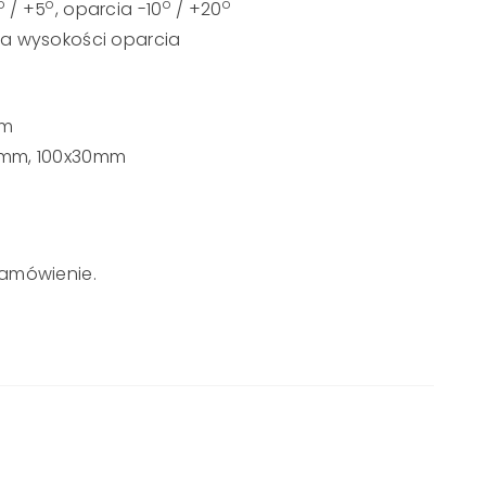
o
o
o
o
/ +5
, oparcia -10
/ +20
a wysokości oparcia
mm
30mm, 100x30mm
zamówienie.