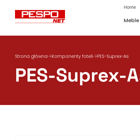
Home
Meble
Strona główna
Komponenty foteli
PES-Suprex-As
PES-Suprex-A