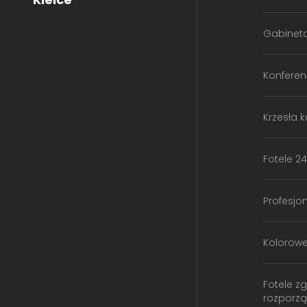
Gabinet
Konferen
Krzesła 
Fotele 24
Profesjo
Kolorow
Fotele z
rozporz