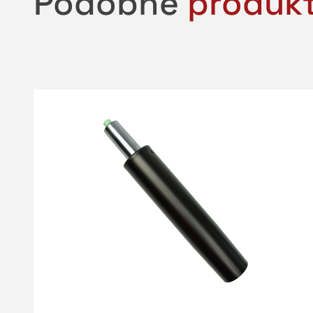
Podobne
produk