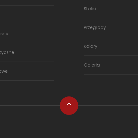
Stoliki
e
Przegrody
sne
Kolory
styczne
Galeria
owe