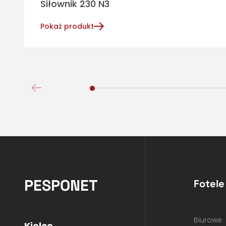
Siłownik 230 N3
Pokaż produkt
PESPONET
Fotele
Biurowe
Kielce