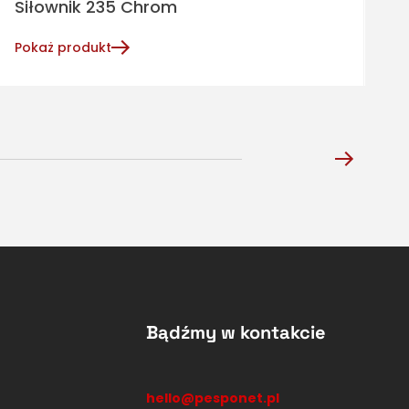
Siłownik 235 Chrom
S
Pokaż produkt
P
Bądźmy w kontakcie
hello@pesponet.pl